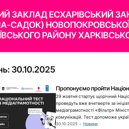
Й ЗАКЛАД ЕСХАРІВСЬКИЙ ЗА
ЛА-САДОК) НОВОПОКРОВСЬКО
ЇВСЬКОГО РАЙОНУ ХАРКІВСЬКО
нь:
30.10.2025
Пропонуємо пройти Націона
29 жовтня стартує щорічний Націо
проведуть вже вчетверте за ініціа
медіаграмотності «Фільтр» Мініст
комунікацій. Тест допоможе україн
30.10.2025
Новини