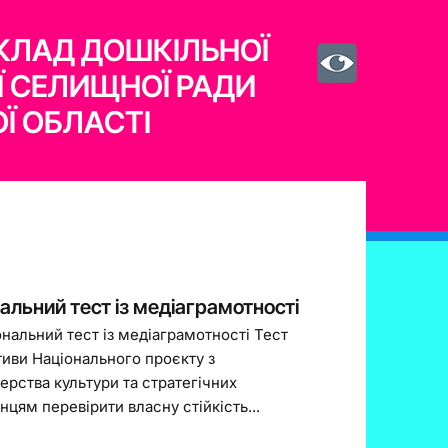
КЛАД ДОШКІЛЬНОЇ
Ї СЕЛИЩНОЇ РАДИ
Ї ОБЛАСТІ
льний тест із медіаграмотності
нальний тест із медіаграмотності Тест
тиви Національного проєкту з
ерства культури та стратегічних
цям перевірити власну стійкість...