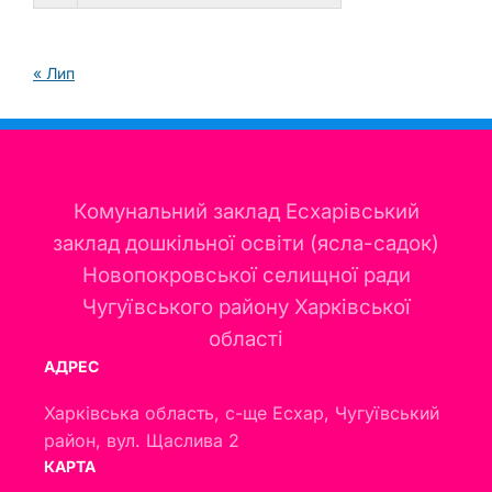
« Лип
Комунальний заклад Есхарівський
заклад дошкільної освіти (ясла-садок)
Новопокровської селищної ради
Чугуївського району Харківської
області
АДРЕС
Харківська область, с-ще Есхар, Чугуївський
район, вул. Щаслива 2
КАРТА