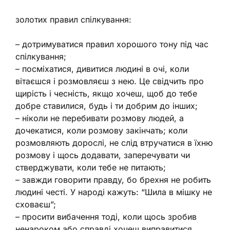
золотих правил спілкування:
– дотримуватися правил хорошого тону під час
спілкування;
– посміхатися, дивитися людині в очі, коли
вітаєшся і розмовляєш з нею. Це свідчить про
щирість і чесність, якщо хочеш, щоб до тебе
добре ставилися, будь і ти добрим до інших;
– ніколи не перебивати розмову людей, а
дочекатися, коли розмову закінчать; коли
розмовляють дорослі, не слід втручатися в їхню
розмову і щось додавати, заперечувати чи
стверджувати, коли тебе не питають;
– завжди говорити правду, бо брехня не робить
людині честі. У народі кажуть: “Шила в мішку не
сховаєш”;
– просити вибачення тоді, коли щось зробив
ненароком або справді хочеш виправитися,