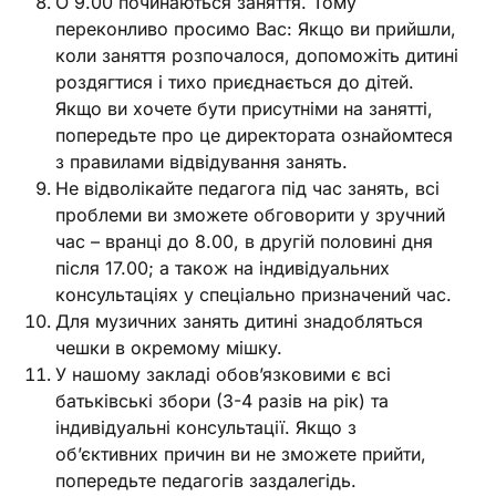
О 9.00 починаються заняття. Тому
переконливо просимо Вас: Якщо ви прийшли,
коли заняття розпочалося, допоможіть дитині
роздягтися і тихо приєднається до дітей.
Якщо ви хочете бути присутніми на занятті,
попередьте про це директората ознайомтеся
з правилами відвідування занять.
Не відволікайте педагога під час занять, всі
проблеми ви зможете обговорити у зручний
час – вранці до 8.00, в другій половині дня
після 17.00; а також на індивідуальних
консультаціях у спеціально призначений час.
Для музичних занять дитині знадобляться
чешки в окремому мішку.
У нашому закладі обов’язковими є всі
батьківські збори (3-4 разів на рік) та
індивідуальні консультації. Якщо з
об’єктивних причин ви не зможете прийти,
попередьте педагогів заздалегідь.