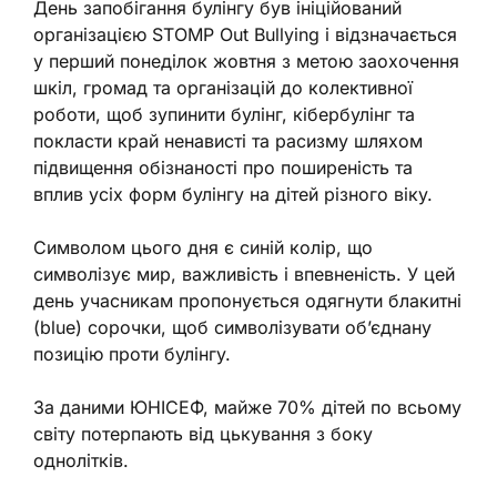
День запобігання булінгу був ініційований
організацією STOMP Out Bullying і відзначається
у перший понеділок жовтня з метою заохочення
шкіл, громад та організацій до колективної
роботи, щоб зупинити булінг, кібербулінг та
покласти край ненависті та расизму шляхом
підвищення обізнаності про поширеність та
вплив усіх форм булінгу на дітей різного віку.
Символом цього дня є синій колір, що
символізує мир, важливість і впевненість. У цей
день учасникам пропонується одягнути блакитні
(blue) сорочки, щоб символізувати об’єднану
позицію проти булінгу.
За даними ЮНІСЕФ, майже 70% дітей по всьому
світу потерпають від цькування з боку
однолітків.