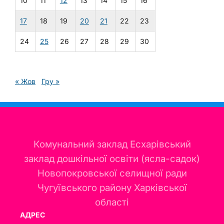
10
11
12
13
14
15
16
17
18
19
20
21
22
23
24
25
26
27
28
29
30
« Жов
Гру »
Комунальний заклад Есхарівський
заклад дошкільної освіти (ясла-садок)
Новопокровської селищної ради
Чугуївського району Харківської
області
АДРЕС