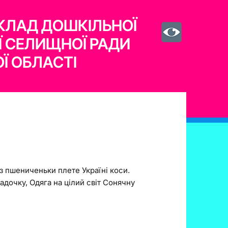
КЛАД ДОШКІЛЬНОЇ
Ї СЕЛИЩНОЇ РАДИ
Ї ОБЛАСТІ
 з пшениченьки плете Україні коси.
адочку, Одяга на цілий світ Сонячну