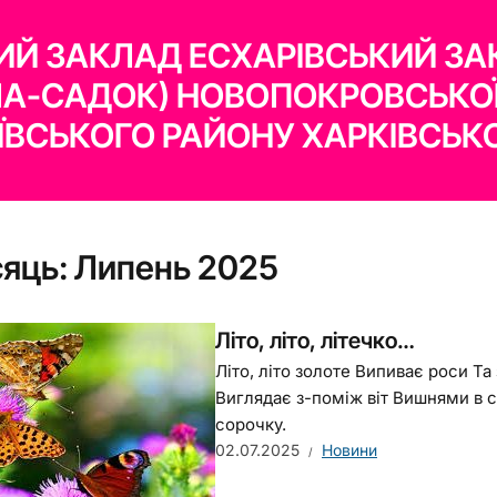
Й ЗАКЛАД ЕСХАРІВСЬКИЙ ЗА
ЛА-САДОК) НОВОПОКРОВСЬКО
ЇВСЬКОГО РАЙОНУ ХАРКІВСЬКО
сяць:
Липень 2025
Літо, літо, літечко…
Літо, літо золоте Випиває роси Та
Виглядає з-поміж віт Вишнями в с
сорочку.
02.07.2025
Новини